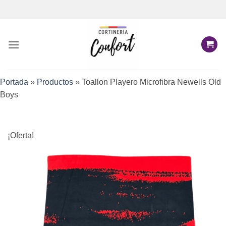
Saltar
al
contenido
Portada
»
Productos
»
Toallon Playero Microfibra Newells Old
Boys
¡Oferta!