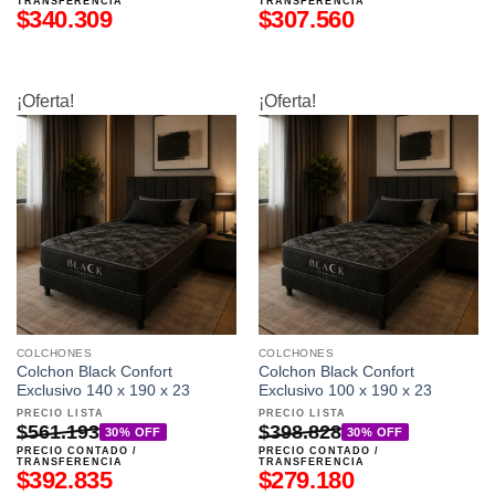
TRANSFERENCIA
TRANSFERENCIA
$
340.309
$
307.560
¡Oferta!
¡Oferta!
COLCHONES
COLCHONES
Colchon Black Confort
Colchon Black Confort
Exclusivo 140 x 190 x 23
Exclusivo 100 x 190 x 23
PRECIO LISTA
PRECIO LISTA
$
561.193
$
398.828
30% OFF
30% OFF
PRECIO CONTADO /
PRECIO CONTADO /
TRANSFERENCIA
TRANSFERENCIA
$
392.835
$
279.180