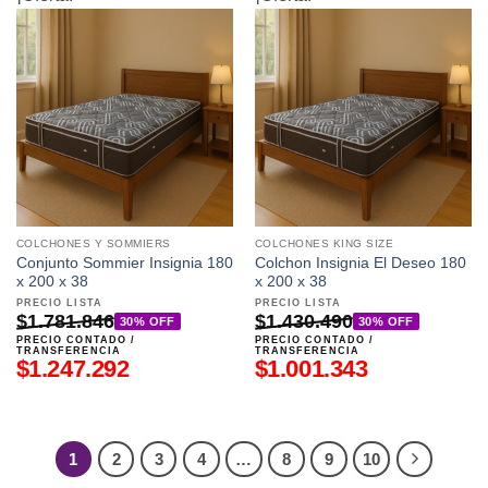
COLCHONES Y SOMMIERS
COLCHONES KING SIZE
Conjunto Sommier Insignia 180
Colchon Insignia El Deseo 180
x 200 x 38
x 200 x 38
PRECIO LISTA
PRECIO LISTA
$
1.781.846
$
1.430.490
30% OFF
30% OFF
PRECIO CONTADO /
PRECIO CONTADO /
TRANSFERENCIA
TRANSFERENCIA
$
1.247.292
$
1.001.343
1
2
3
4
…
8
9
10