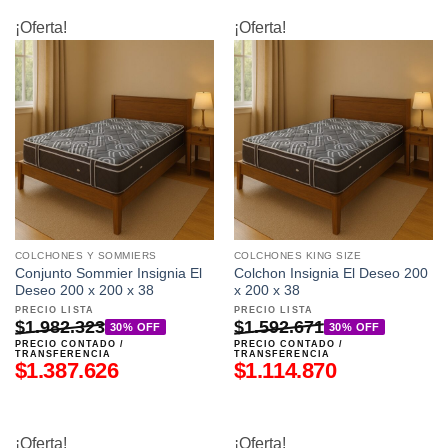
¡Oferta!
¡Oferta!
COLCHONES Y SOMMIERS
COLCHONES KING SIZE
Conjunto Sommier Insignia El
Colchon Insignia El Deseo 200
Deseo 200 x 200 x 38
x 200 x 38
PRECIO LISTA
PRECIO LISTA
$
1.982.323
$
1.592.671
30% OFF
30% OFF
PRECIO CONTADO /
PRECIO CONTADO /
TRANSFERENCIA
TRANSFERENCIA
$
1.387.626
$
1.114.870
¡Oferta!
¡Oferta!