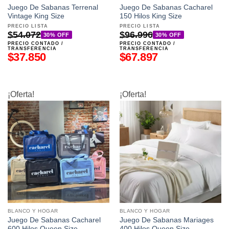
Juego De Sabanas Terrenal
Juego De Sabanas Cacharel
Vintage King Size
150 Hilos King Size
PRECIO LISTA
PRECIO LISTA
$
54.072
$
96.996
30% OFF
30% OFF
PRECIO CONTADO /
PRECIO CONTADO /
TRANSFERENCIA
TRANSFERENCIA
$
37.850
$
67.897
¡Oferta!
¡Oferta!
BLANCO Y HOGAR
BLANCO Y HOGAR
Juego De Sabanas Cacharel
Juego De Sabanas Mariages
600 Hilos Queen Size
400 Hilos Queen Size