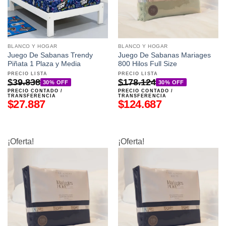
BLANCO Y HOGAR
BLANCO Y HOGAR
Juego De Sabanas Trendy
Juego De Sabanas Mariages
Piñata 1 Plaza y Media
800 Hilos Full Size
PRECIO LISTA
PRECIO LISTA
$
39.838
$
178.124
30% OFF
30% OFF
PRECIO CONTADO /
PRECIO CONTADO /
TRANSFERENCIA
TRANSFERENCIA
$
27.887
$
124.687
¡Oferta!
¡Oferta!