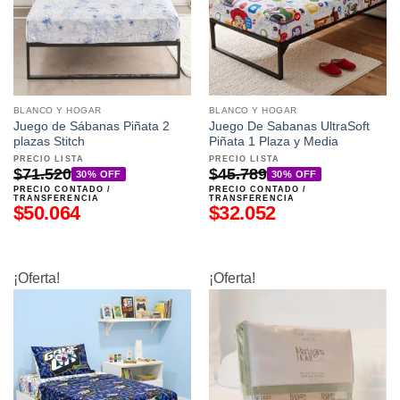
BLANCO Y HOGAR
BLANCO Y HOGAR
Juego de Sábanas Piñata 2
Juego De Sabanas UltraSoft
plazas Stitch
Piñata 1 Plaza y Media
PRECIO LISTA
PRECIO LISTA
$
71.520
$
45.789
30% OFF
30% OFF
PRECIO CONTADO /
PRECIO CONTADO /
TRANSFERENCIA
TRANSFERENCIA
$
50.064
$
32.052
¡Oferta!
¡Oferta!