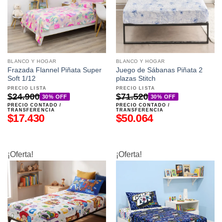
BLANCO Y HOGAR
BLANCO Y HOGAR
Frazada Flannel Piñata Super
Juego de Sábanas Piñata 2
Soft 1/12
plazas Stitch
PRECIO LISTA
PRECIO LISTA
$
24.900
$
71.520
30% OFF
30% OFF
PRECIO CONTADO /
PRECIO CONTADO /
TRANSFERENCIA
TRANSFERENCIA
$
17.430
$
50.064
¡Oferta!
¡Oferta!