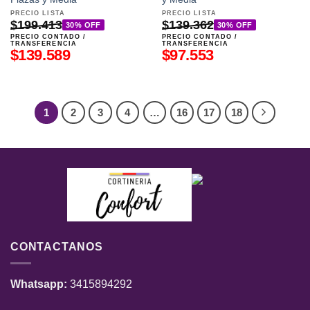
PRECIO LISTA
PRECIO LISTA
$
199.413
$
139.362
30% OFF
30% OFF
PRECIO CONTADO /
PRECIO CONTADO /
TRANSFERENCIA
TRANSFERENCIA
$
139.589
$
97.553
1
2
3
4
…
16
17
18
CONTACTANOS
Whatsapp:
3415894292