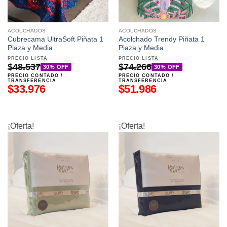
ACOLCHADOS
ACOLCHADOS
Cubrecama UltraSoft Piñata 1
Acolchado Trendy Piñata 1
Plaza y Media
Plaza y Media
PRECIO LISTA
PRECIO LISTA
$
48.537
$
74.266
30% OFF
30% OFF
PRECIO CONTADO /
PRECIO CONTADO /
TRANSFERENCIA
TRANSFERENCIA
$
33.976
$
51.986
¡Oferta!
¡Oferta!