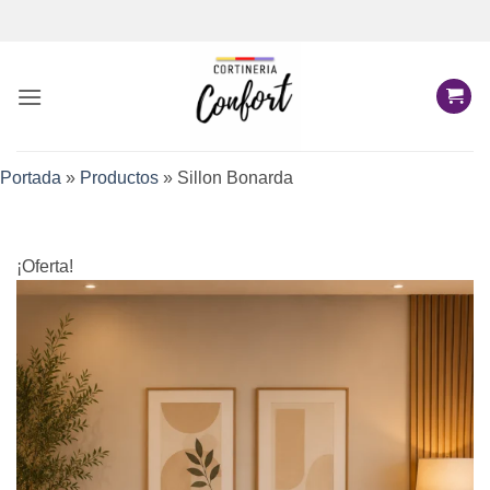
Saltar
al
contenido
Portada
»
Productos
»
Sillon Bonarda
¡Oferta!