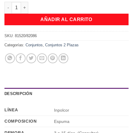
Conjunto Sommier Monaco Inpolcor 140 x 190 x 23 cantidad
AÑADIR AL CARRITO
SKU:
81520/82086
Categorías:
Conjuntos
,
Conjuntos 2 Plazas
DESCRIPCIÓN
LÍNEA
Inpolcor
COMPOSICION
Espuma
DEMORA