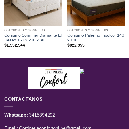
COLCHONES Y SOMMIERS
COLCHONES Y SOMMIERS
Conjunto Sommier Diamante El
Conjunto Palermo Inpolcor 140
Deseo 160 x 200 x 30
x 190
$
1,332,544
$
822,353
CONTACTANOS
Whatsapp:
3415894292
Email:
Cortineriaconfortonline@gmail.com