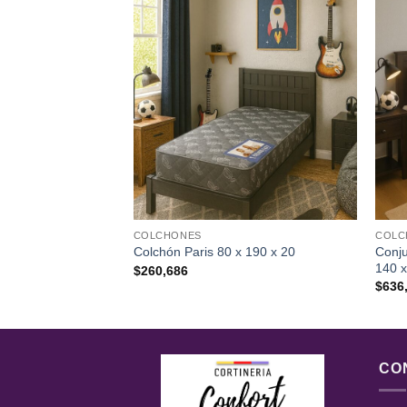
MIERS
COLCHONES
COLC
 Espuma Paris 90 x
Conju
Colchón Paris 80 x 190 x 20
140 
$
260,686
$
636
CO