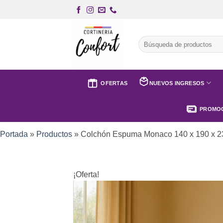
Saltar
al
contenido
Buscar
por:
OFERTAS
NUEVOS INGRESOS
PROMOC
Portada
»
Productos
»
Colchón Espuma Monaco 140 x 190 x 2
¡Oferta!