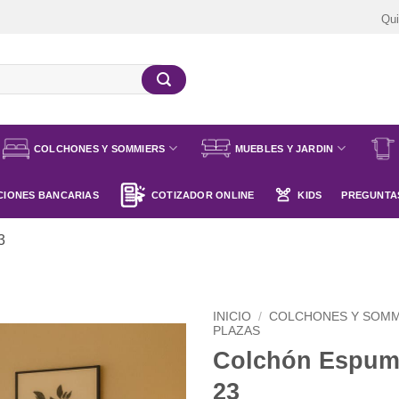
Qu
COLCHONES Y SOMMIERS
MUEBLES Y JARDIN
IONES BANCARIAS
COTIZADOR ONLINE
KIDS
PREGUNTA
3
INICIO
/
COLCHONES Y SOMM
PLAZAS
Colchón Espuma
23