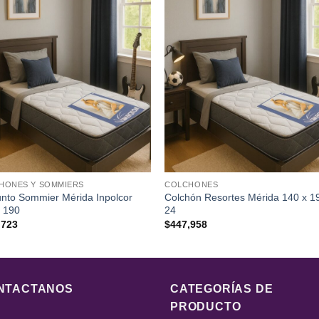
HONES Y SOMMIERS
COLCHONES
nto Sommier Mérida Inpolcor
Colchón Resortes Mérida 140 x 1
x 190
24
,723
$
447,958
NTACTANOS
CATEGORÍAS DE
PRODUCTO