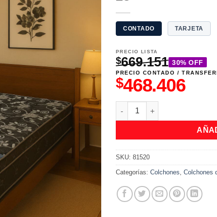
CONTADO
TARJETA
PRECIO LISTA
669.151
$
30% OFF
PRECIO CONTADO / TRANSFER
$
468.406
Colchón Espuma Monaco 140 x
AÑAD
SKU:
81520
Categorías:
Colchones
,
Colchones 