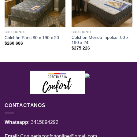
COLCHONES
COLCHONES
Colchón Mérida Inpolcor 80 x
Colchón Paris 80 x 190 x 20
190 x 24
$
260,686
$
275,226
CONTACTANOS
Whatsapp:
3415894292
Email:
Cortineriaconfortonline@gmail.com