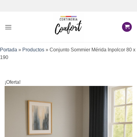
Saltar
al
contenido
Portada
»
Productos
»
Conjunto Sommier Mérida Inpolcor 80 x
190
¡Oferta!