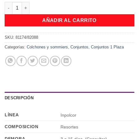
Conjunto Sommier Mérida Inpolcor 80 x 190 cantidad
AÑADIR AL CARRITO
SKU:
81174/82088
Categorías:
Colchones y sommiers
,
Conjuntos
,
Conjuntos 1 Plaza
DESCRIPCIÓN
LÍNEA
Inpolcor
COMPOSICION
Resortes
DEMORA